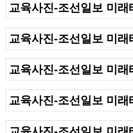
교육사진-조선일보 미래
교육사진-조선일보 미래
교육사진-조선일보 미래
교육사진-조선일보 미래
교육사진-조선일보 미래