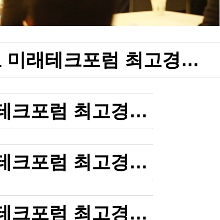
 미래테크포럼 최고경…
테크포럼 최고경…
테크포럼 최고경…
테크포럼 최고경…