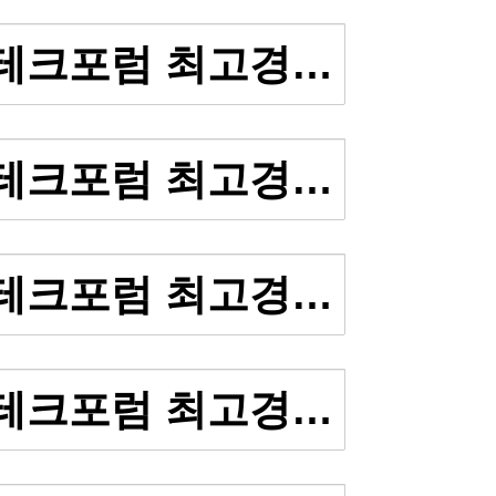
테크포럼 최고경…
테크포럼 최고경…
테크포럼 최고경…
테크포럼 최고경…