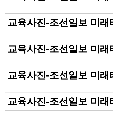
교육사진-조선일보 미래
교육사진-조선일보 미래
교육사진-조선일보 미래
교육사진-조선일보 미래