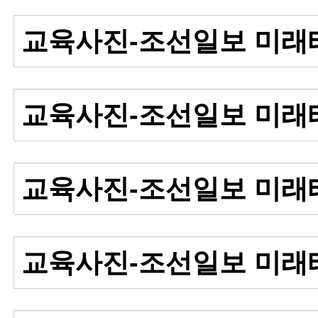
교육사진-조선일보 미래
교육사진-조선일보 미래
교육사진-조선일보 미래
교육사진-조선일보 미래