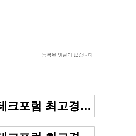
등록된 댓글이 없습니다.
테크포럼 최고경…