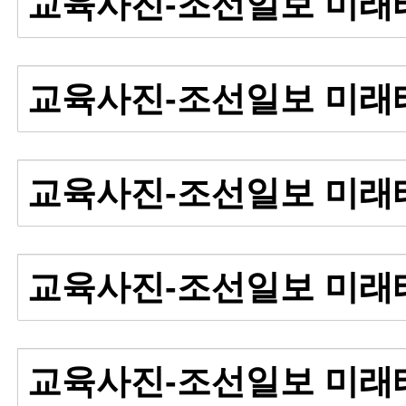
교육사진-조선일보 미래
교육사진-조선일보 미래
교육사진-조선일보 미래
교육사진-조선일보 미래
교육사진-조선일보 미래