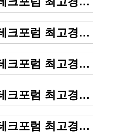
테크포럼 최고경…
테크포럼 최고경…
테크포럼 최고경…
테크포럼 최고경…
테크포럼 최고경…