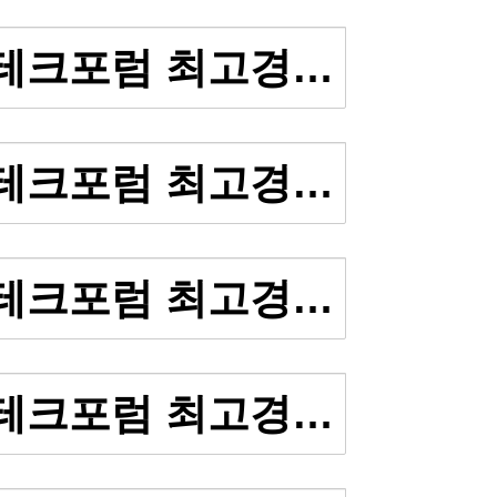
테크포럼 최고경…
테크포럼 최고경…
테크포럼 최고경…
테크포럼 최고경…