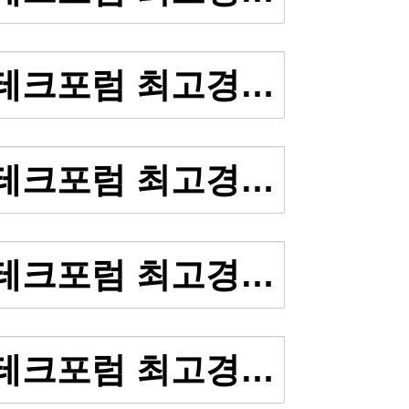
테크포럼 최고경…
테크포럼 최고경…
테크포럼 최고경…
테크포럼 최고경…