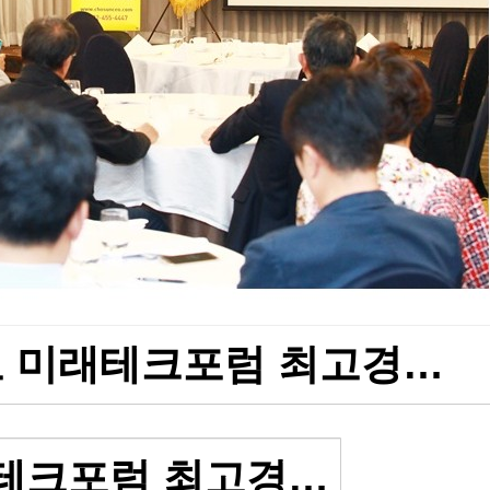
 미래테크포럼 최고경…
테크포럼 최고경…