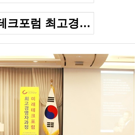
테크포럼 최고경…